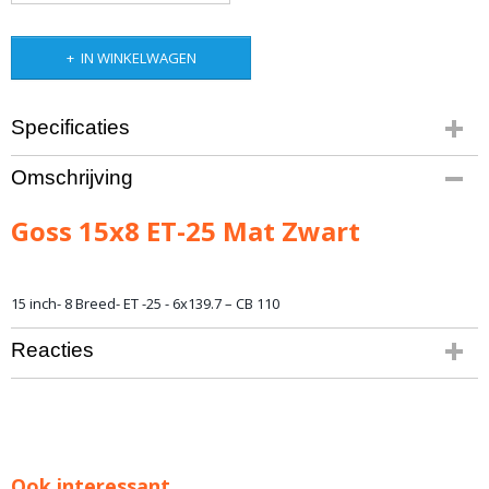
IN WINKELWAGEN
Specificaties
Bruto gewicht
Omschrijving
16,00 Kg
Goss 15x8 ET-25 Mat Zwart
15 inch- 8 Breed- ET -25 - 6x139.7 – CB 110
Reacties
Ook interessant