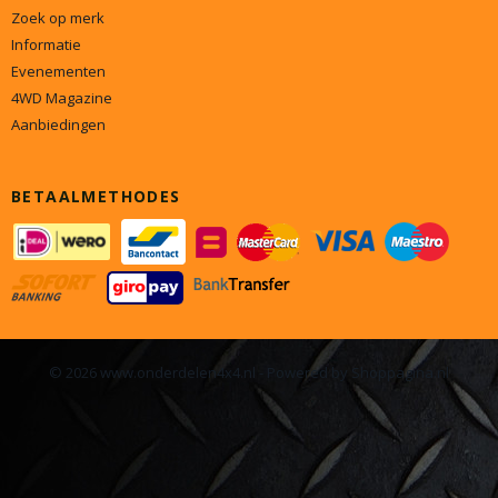
Zoek op merk
Informatie
Evenementen
4WD Magazine
Aanbiedingen
BETAALMETHODES
© 2026 www.onderdelen4x4.nl - Powered by Shoppagina.nl