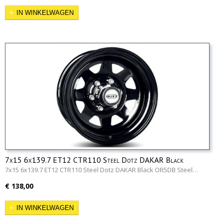
IN WINKELWAGEN
7x15 6x139.7 ET12 CTR110 Steel Dotz DAKAR Black
OR5DB
7x15 6x139.7 ET12 CTR110 Steel Dotz DAKAR Black OR5DB Steel…
€ 138,00
IN WINKELWAGEN