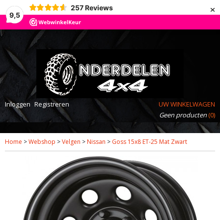
×
257
Reviews
9,5
Inloggen
Registreren
UW WINKELWAGEN
Geen producten
(0)
Home
>
Webshop
>
Velgen
>
Nissan
>
Goss 15x8 ET-25 Mat Zwart