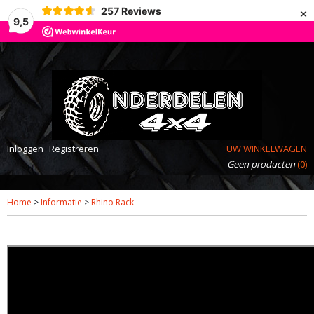
×
257
Reviews
9,5
Inloggen
Registreren
UW WINKELWAGEN
Geen producten
(0)
Home
>
Informatie
>
Rhino Rack