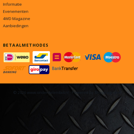
Informatie
Evenementen
4WD Magazine
Aanbiedingen
BETAALMETHODES
© 2026 www.onderdelen4x4.nl - Powered by Shoppagina.nl