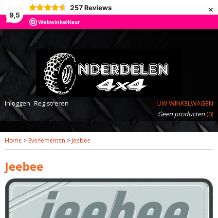
×
257
Reviews
9,5
Inloggen
Registreren
UW WINKELWAGEN
Geen producten
(0)
Home
>
Evenementen
>
Jeebee
Jeebee