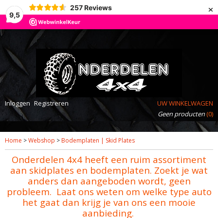
×
257
Reviews
9,5
Inloggen
Registreren
UW WINKELWAGEN
Geen producten
(0)
Home
>
Webshop
>
Bodemplaten | Skid Plates
Onderdelen 4x4 heeft een ruim assortiment
aan skidplates en bodemplaten. Zoekt je wat
anders dan aangeboden wordt, geen
probleem. Laat ons weten om welke type auto
het gaat dan krijg je van ons een mooie
aanbieding.