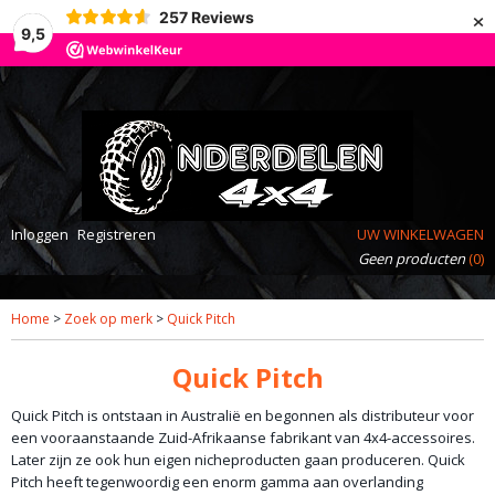
×
257
Reviews
9,5
Inloggen
Registreren
UW WINKELWAGEN
Geen producten
(0)
Home
>
Zoek op merk
>
Quick Pitch
Quick Pitch
Quick Pitch is ontstaan in Australië en begonnen als distributeur voor
een vooraanstaande Zuid-Afrikaanse fabrikant van 4x4-accessoires.
Later zijn ze ook hun eigen nicheproducten gaan produceren. Quick
Pitch heeft tegenwoordig een enorm gamma aan overlanding