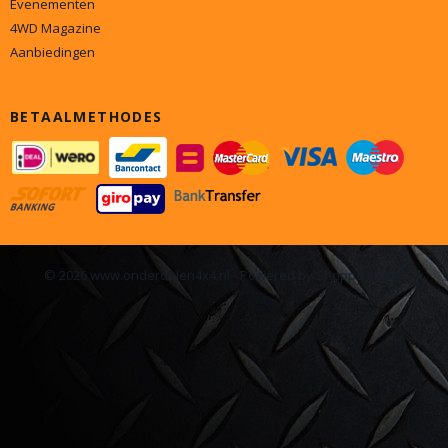
Evenementen
4WD Magazine
Aanbiedingen
BETAALMETHODES
© 2026 www.onderdelen4x4.nl - Powered by Shoppagina.nl