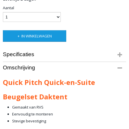
Aantal
IN WINKELWAGEN
Specificaties
Productcode leverancier
Omschrijving
QP-BQS
Netto gewicht
Quick Pitch Quick-en-Suite
0,40 Kg
Bruto gewicht
Beugelset Daktent
1,00 Kg
Gemaakt van RVS
Eenvoudig te monteren
Stevige bevestiging