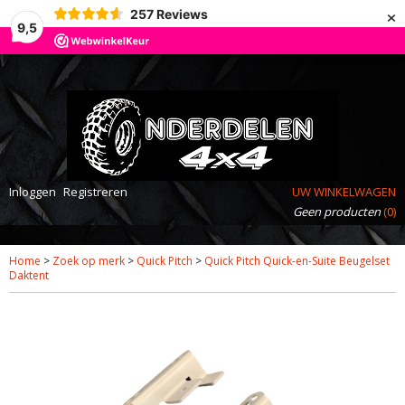
×
257
Reviews
9,5
Inloggen
Registreren
UW WINKELWAGEN
Geen producten
(0)
Home
>
Zoek op merk
>
Quick Pitch
>
Quick Pitch Quick-en-Suite Beugelset
Daktent