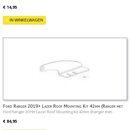
€ 14,95
IN WINKELWAGEN
Ford Ranger 2019+ Lazer Roof Mounting Kit 42mm (Ranger met
roofrails)
Ford Ranger 2019+ Lazer Roof Mounting Kit 42mm (Ranger met…
€ 84,95