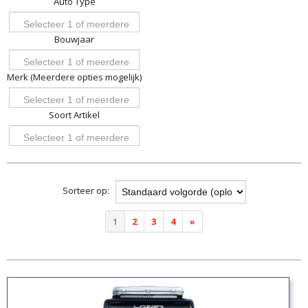
Auto Type
opties
Selecteer 1 of meerdere
Bouwjaar
opties
Selecteer 1 of meerdere
Merk (Meerdere opties mogelijk)
opties
Selecteer 1 of meerdere
Soort Artikel
opties
Selecteer 1 of meerdere
opties
Sorteer op:
1
2
3
4
»