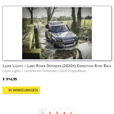
Lazer Lights – Land Rover Defender (2020+) Expedition Roof Rack
Mounting Kit
Lazer Lights – Land Rover Defender (2020+) Expedition…
€ 914,95
IN WINKELWAGEN
1
2
3
4
»