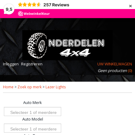
×
257
Reviews
9,5
Inloggen
Registreren
UW WINKELWAGEN
Geen producten
(0)
Home
>
Zoek op merk
>
Lazer Lights
Auto Merk
Selecteer 1 of meerdere
Auto Model
opties
Selecteer 1 of meerdere