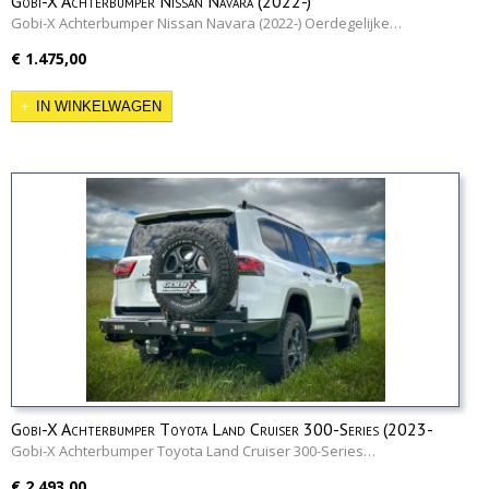
Gobi-X Achterbumper Nissan Navara (2022-)
Gobi-X Achterbumper Nissan Navara (2022-) Oerdegelijke…
€ 1.475,00
IN WINKELWAGEN
Gobi-X Achterbumper Toyota Land Cruiser 300-Series (2023-
heden)
Gobi-X Achterbumper Toyota Land Cruiser 300-Series…
€ 2.493,00