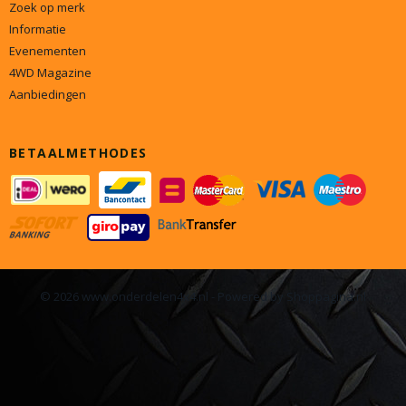
Zoek op merk
Informatie
Evenementen
4WD Magazine
Aanbiedingen
BETAALMETHODES
© 2026 www.onderdelen4x4.nl - Powered by Shoppagina.nl