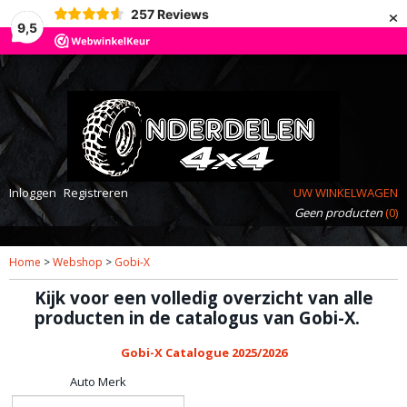
×
257
Reviews
9,5
Inloggen
Registreren
UW WINKELWAGEN
Geen producten
(0)
Home
>
Webshop
>
Gobi-X
Kijk voor een volledig overzicht van alle
producten in de catalogus van Gobi-X.
Gobi-X Catalogue 2025/2026
Auto Merk