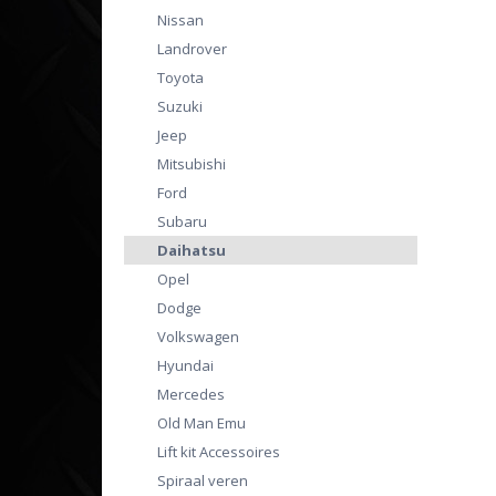
Nissan
Landrover
Toyota
Suzuki
Jeep
Mitsubishi
Ford
Subaru
Daihatsu
Opel
Dodge
Volkswagen
Hyundai
Mercedes
Old Man Emu
Lift kit Accessoires
Spiraal veren