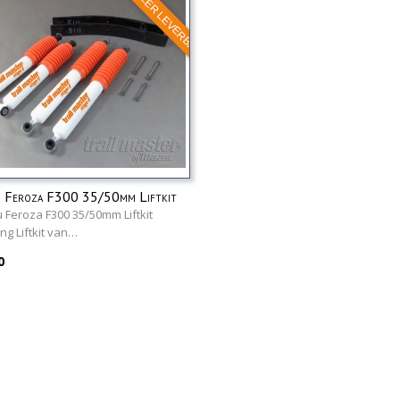
NIET MEER LEVERBAAR
u Feroza F300 35/50mm Liftkit
 Feroza F300 35/50mm Liftkit
g Liftkit van…
0