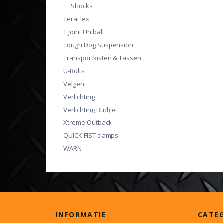
Shocks
TeraFlex
T Joint Uniball
Tough Dog Suspension
Transportkisten & Tassen
U-Bolts
Velgen
Verlichting
Verlichting Budget
Xtreme Outback
QUICK FIST clamps
WARN
INFORMATIE
CATE