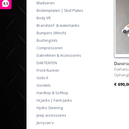
Bladveren
9,5
Bodemplaten | Skid Plates
Body lift
Brandstof- & watertanks
Bumpers (Winch)
Bushing kits
Compressoren
Dakrekken & Accessoires
DAKTENTEN
Daihats
Daihatsu
Front Runner
Ophangin
Gobi-X
€ 690,0
Gordels
Hardtop & Softtop
Hi Jacks | Farm Jacks
Hydro Steering
Jeep accessoires
Jerrycan's