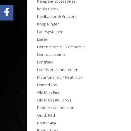
Kampeer accessoires
koala Creek
Koelkasten & Vriezers
Koppelingen
Ladesystemen
Lieren
Lieren Xtreme | Competitie
Lier accessoires
Longfield
Luifels en zonnetenten
Mountain Top / RealTruck
Nomad Fox
Old Man Emu
Old Man Emu BP-51
Pedders suspension
Quick Pitch
Raptor 4x4
Raptor Liner