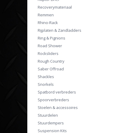
Recoverymateriaal
Remmen
Rhino-Rack
Rijplaten & Zandladders
Ring & Pignions
Road Shower
Rocksliders
Rough Country
Saber Offroad
Shackles
Snorkels
Spatbord verbreders
Spoorverbreders
Stoelen & accessoires
Stuurdelen
Stuurdempers
Suspension Kits