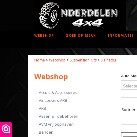
WEBSHOP
ZOEK OP MERK
INFORMATIE
Home
>
Webshop
>
Suspension Kits
>
Daihatsu
Webshop
Auto Me
Selecte
Accu's & Accessoires
Air Lockers ARB
ARB
Sorteer
Assen & Toebehoren
AVM vrijloopnaven
Banden