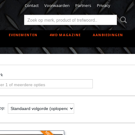
Contact
Voorwaarden
Partners
Privacy
EVENEMENTEN
4WD MAGAZINE
AANBIEDINGEN
rk
er 1 of meerdere opties
 op: