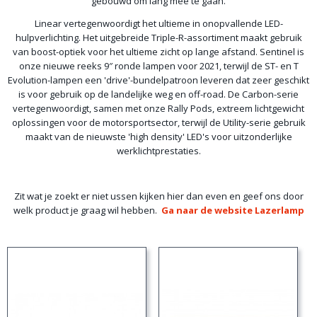
gebouwd om lang mee te gaan.
Linear vertegenwoordigt het ultieme in onopvallende LED-
hulpverlichting. Het uitgebreide Triple-R-assortiment maakt gebruik
van boost-optiek voor het ultieme zicht op lange afstand. Sentinel is
onze nieuwe reeks 9″ ronde lampen voor 2021, terwijl de ST- en T
Evolution-lampen een 'drive'-bundelpatroon leveren dat zeer geschikt
is voor gebruik op de landelijke weg en off-road. De Carbon-serie
vertegenwoordigt, samen met onze Rally Pods, extreem lichtgewicht
oplossingen voor de motorsportsector, terwijl de Utility-serie gebruik
maakt van de nieuwste 'high density' LED's voor uitzonderlijke
werklichtprestaties.
Zit wat je zoekt er niet ussen kijken hier dan even en geef ons door
welk product je graag wil hebben.
Ga naar de website Lazerlamp