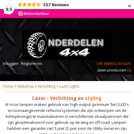
×
257
Reviews
9,5
Inloggen
Registreren
UW WINKELWAGEN
Geen producten
(0)
Home
>
Webshop
>
Verlichting
>
Lazer Lights
Lazer - Verlichting en
styling
Al onze lampen maken gebruik van high-output (premium 'bin') LED's
en toonaangevende reflectorsystemen die zijn ontworpen om de
lichtopbrengst te maximaliseren in verschillende straalpatronen die
zijn geoptimaliseerd voor gebruik op de weg en off-road. Lampen
hebben een garantie van 5 jaar (2 jaar voor de Utility-serie) en zijn