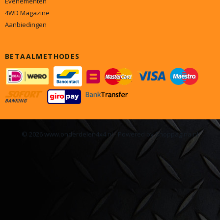
Evenementen
4WD Magazine
Aanbiedingen
BETAALMETHODES
© 2026 www.onderdelen4x4.nl - Powered by Shoppagina.nl