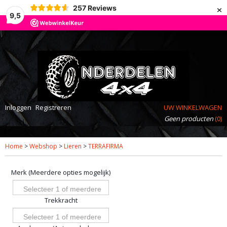
×
257
Reviews
9,5
Inloggen
Registreren
UW WINKELWAGEN
Geen producten
(0)
Home
>
Webshop
>
Lieren
>
TERRAFIRMA
Merk (Meerdere opties mogelijk)
Selecteer 1 of meerdere
Trekkracht
opties
Selecteer 1 of meerdere