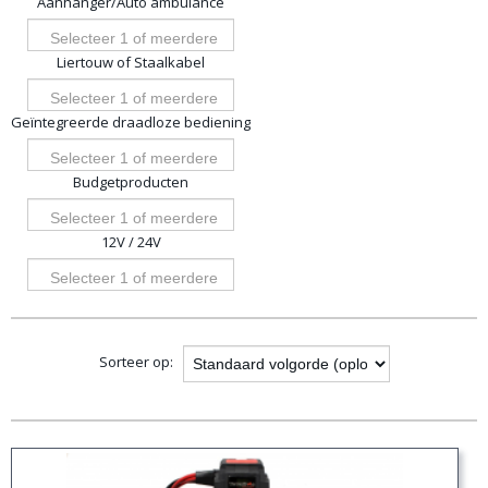
Aanhanger/Auto ambulance
opties
Selecteer 1 of meerdere
Liertouw of Staalkabel
opties
Selecteer 1 of meerdere
Geïntegreerde draadloze bediening
opties
Selecteer 1 of meerdere
Budgetproducten
opties
Selecteer 1 of meerdere
12V / 24V
opties
Selecteer 1 of meerdere
opties
Sorteer op: