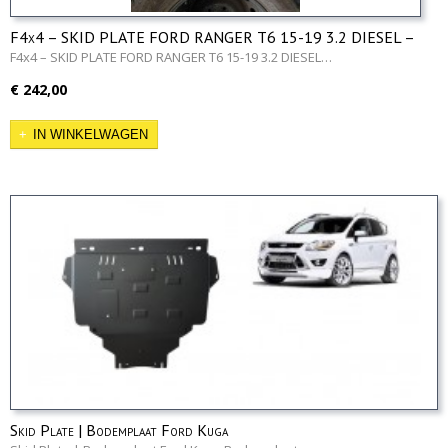
F4x4 – SKID PLATE FORD RANGER T6 15-19 3.2 DIESEL –
Ad-Blue tank
F4x4 – SKID PLATE FORD RANGER T6 15-19 3.2 DIESEL…
€ 242,00
IN WINKELWAGEN
Skid Plate | Bodemplaat Ford Kuga