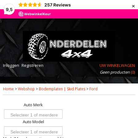
×
257
Reviews
9,5
Inloggen
Registreren
UW WINKELWAGEN
Geen producten
(0)
Home
>
Webshop
>
Bodemplaten | Skid Plates
>
Ford
Auto Merk
Selecteer 1 of meerdere
Auto Model
opties
Selecteer 1 of meerdere