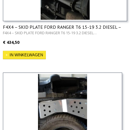
F4X4 – SKID PLATE FORD RANGER T6 15-19 3.2 DIESEL –
Fuel tank
F4X4 – SKID PLATE FORD RANGER T6 15-19 3.2 DIESEL…
€ 434,50
IN WINKELWAGEN