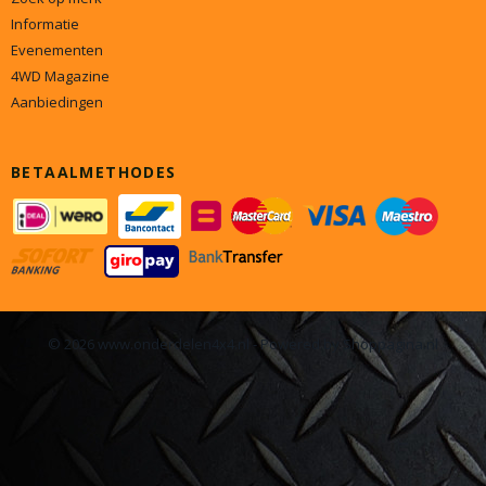
Informatie
Evenementen
4WD Magazine
Aanbiedingen
BETAALMETHODES
© 2026 www.onderdelen4x4.nl - Powered by Shoppagina.nl