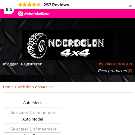
×
257
Reviews
9,5
Inloggen
Registreren
UW WINKELWAGEN
Geen producten
(0)
Home
>
Webshop
>
Shackles
Auto Merk
Selecteer 1 of meerdere
Auto Model
opties
Selecteer 1 of meerdere