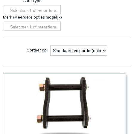
Auto Type
opties
Selecteer 1 of meerdere
Merk (Meerdere opties mogelijk)
opties
Selecteer 1 of meerdere
opties
Sorteer op: