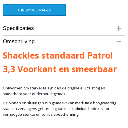
IN WINKELWAGEN
Specificaties
Bruto gewicht
Omschrijving
5,00 Kg
Shackles standaard Patrol
3,3 Voorkant en smeerbaar
Ontworpen om sterker te zijn dan de originele uitrusting en
smeerbaar voor onderhoudsgemak.
De pinnen en sluitingen zijn gemaakt van medium e hoogwaardig
staal en vervolgens gehard e goud met cadmium bedekt voor
verhoogde sterkte en corrosiebescherming.