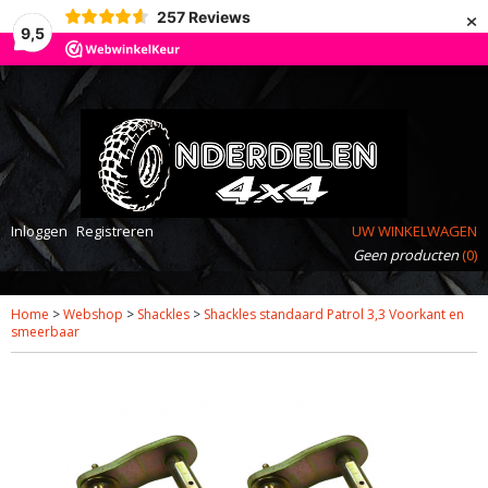
×
257
Reviews
9,5
Inloggen
Registreren
UW WINKELWAGEN
Geen producten
(0)
Home
>
Webshop
>
Shackles
>
Shackles standaard Patrol 3,3 Voorkant en
smeerbaar