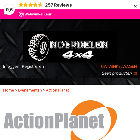
×
257
Reviews
9,5
Inloggen
Registreren
UW WINKELWAGEN
Geen producten
(0)
Home
>
Evenementen
>
Action Planet