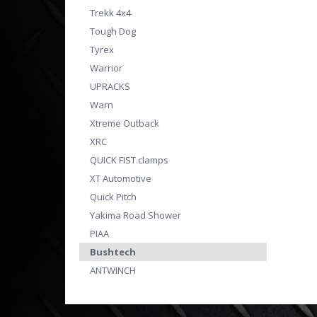
Trekk 4x4
Tough Dog
Tyrex
Warrior
UPRACKS
Warn
Xtreme Outback
XRC
QUICK FIST clamps
XT Automotive
Quick Pitch
Yakima Road Shower
PIAA
Bushtech
ANTWINCH