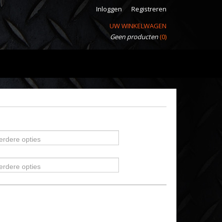
Inloggen
Registreren
UW WINKELWAGEN
Geen producten
(0)
erdere opties
erdere opties