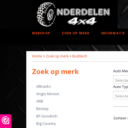
WEBSHOP
ZOEK OP MERK
INFORMATIE
Home
>
Zoek op merk
>
Bushtech
Zoek op merk
Auto Me
Selecte
Alltracks
Auto Ty
Angry Moose
Selecte
ARB
Bestop
BF-Goodrich
Sorteer
Big Country