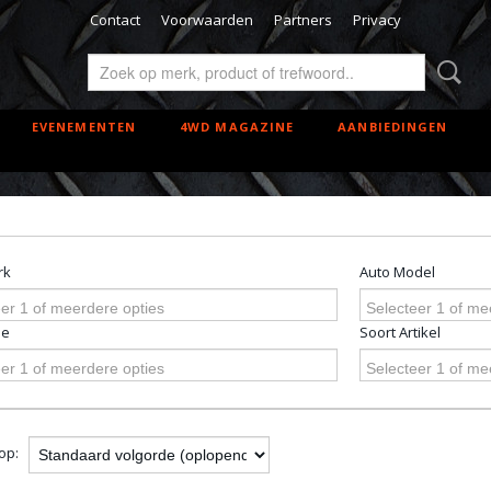
Contact
Voorwaarden
Partners
Privacy
EVENEMENTEN
4WD MAGAZINE
AANBIEDINGEN
rk
Auto Model
er 1 of meerdere opties
Selecteer 1 of me
pe
Soort Artikel
er 1 of meerdere opties
Selecteer 1 of me
 op: