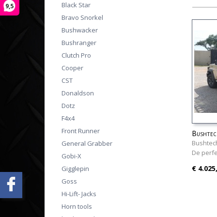
Black Star
9,5
Bravo Snorkel
Bushwacker
Bushranger
Clutch Pro
Cooper
CST
Donaldson
Dotz
F4x4
Front Runner
Bushtec
Bushtec
General Grabber
De perf
Gobi-X
€ 4.025
Gigglepin
Goss
Hi-Lift- Jacks
Horn tools