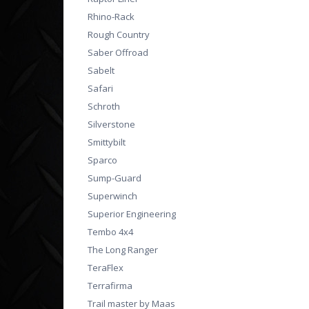
Rhino-Rack
Rough Country
Saber Offroad
Sabelt
Safari
Schroth
Silverstone
Smittybilt
Sparco
Sump-Guard
Superwinch
Superior Engineering
Tembo 4x4
The Long Ranger
TeraFlex
Terrafirma
Trail master by Maas