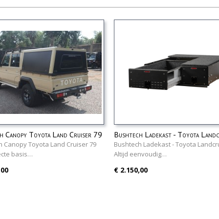
h Canopy Toyota Land Cruiser 79
Bushtech Ladekast - Toyota Landc
79
h Canopy Toyota Land Cruiser 79
Bushtech Ladekast - Toyota Landcr
ecte basis…
Altijd eenvoudig…
,00
€ 2.150,00