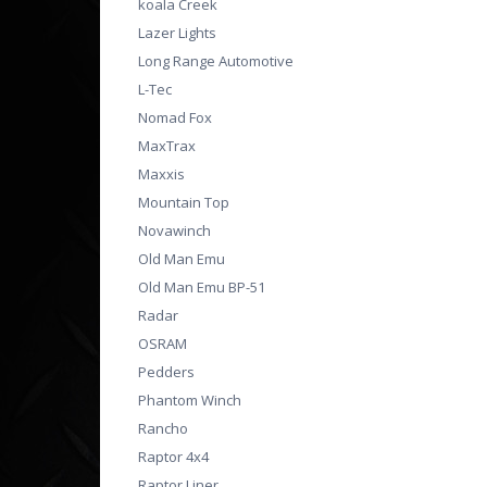
koala Creek
Lazer Lights
Long Range Automotive
L-Tec
Nomad Fox
MaxTrax
Maxxis
Mountain Top
Novawinch
Old Man Emu
Old Man Emu BP-51
Radar
OSRAM
Pedders
Phantom Winch
Rancho
Raptor 4x4
Raptor Liner