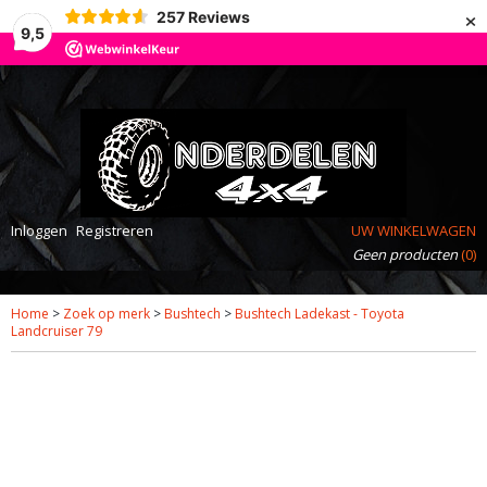
×
257
Reviews
9,5
Inloggen
Registreren
UW WINKELWAGEN
Geen producten
(0)
Home
>
Zoek op merk
>
Bushtech
>
Bushtech Ladekast - Toyota
Landcruiser 79