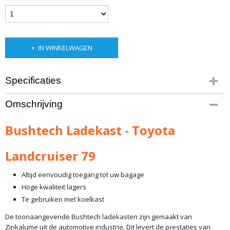
IN WINKELWAGEN
Specificaties
Productcode leverancier
Omschrijving
BT-DS-TLC79
Bruto gewicht
Bushtech Ladekast - Toyota
65,00 Kg
Landcruiser 79
Altijd eenvoudig toegang tot uw bagage
Hoge kwaliteit lagers
Te gebruiken met koelkast
De toonaangevende Bushtech ladekasten zijn gemaakt van
Zinkalume uit de automotive industrie. Dit levert de prestaties van