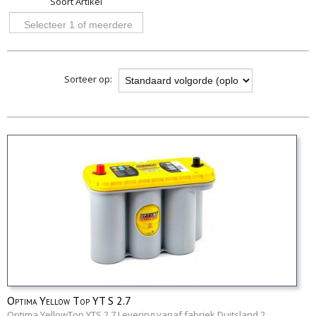
Soort Artikel
opties
Selecteer 1 of meerdere
opties
Sorteer op:
Optima Yellow Top YT S 2.7
Optima YellowTop YTS 2,7 Levering vanaf fabriek Duitsland 2…