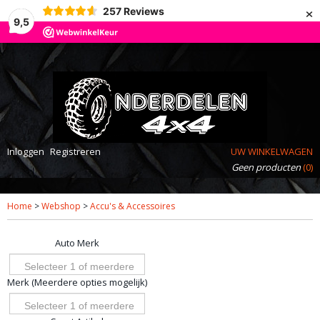
×
257
Reviews
9,5
Inloggen
Registreren
UW WINKELWAGEN
Geen producten
(0)
Home
>
Webshop
>
Accu's & Accessoires
Auto Merk
Selecteer 1 of meerdere
Merk (Meerdere opties mogelijk)
opties
Selecteer 1 of meerdere