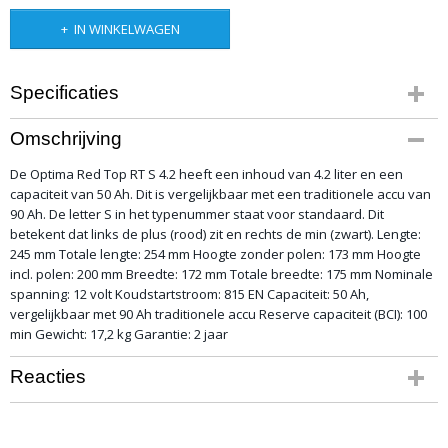
IN WINKELWAGEN
Specificaties
Bruto gewicht
Omschrijving
15,00 Kg
De Optima Red Top RT S 4.2 heeft een inhoud van 4.2 liter en een
capaciteit van 50 Ah. Dit is vergelijkbaar met een traditionele accu van
90 Ah. De letter S in het typenummer staat voor standaard. Dit
betekent dat links de plus (rood) zit en rechts de min (zwart). Lengte:
245 mm Totale lengte: 254 mm Hoogte zonder polen: 173 mm Hoogte
incl. polen: 200 mm Breedte: 172 mm Totale breedte: 175 mm Nominale
spanning: 12 volt Koudstartstroom: 815 EN Capaciteit: 50 Ah,
vergelijkbaar met 90 Ah traditionele accu Reserve capaciteit (BCI): 100
min Gewicht: 17,2 kg Garantie: 2 jaar
Reacties