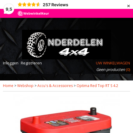
×
257
Reviews
9,5
Inloggen
Registreren
UW WINKELWAGEN
Geen producten
(0)
Home
>
Webshop
>
Accu's & Accessoires
>
Optima Red Top RT S 4.2