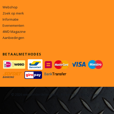
Webshop
Zoek op merk
Informatie
Evenementen
4WD Magazine
Aanbiedingen
BETAALMETHODES
© 2026 www.onderdelen4x4.nl - Powered by Shoppagina.nl