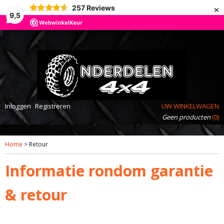
×
257
Reviews
9,5
Inloggen
Registreren
UW WINKELWAGEN
Geen producten
(0)
Home
> Retour
Informatie rondom garantie
& retour