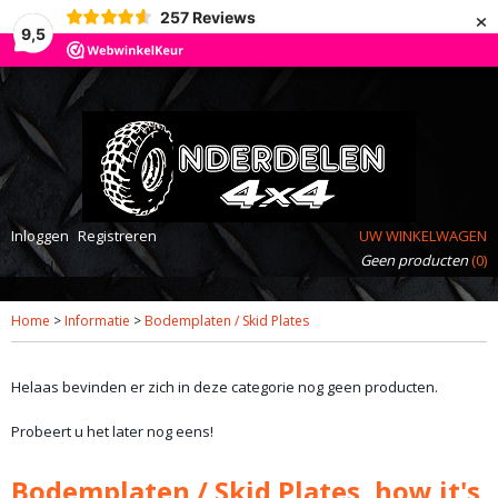
×
257
Reviews
9,5
Inloggen
Registreren
UW WINKELWAGEN
Geen producten
(0)
Home
>
Informatie
>
Bodemplaten / Skid Plates
Helaas bevinden er zich in deze categorie nog geen producten.
Probeert u het later nog eens!
Bodemplaten / Skid Plates, how it's