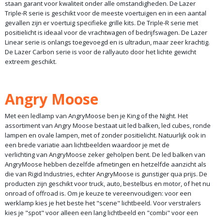
staan garant voor kwaliteit onder alle omstandigheden. De Lazer
Triple-R serie is geschikt voor de meeste voertuigen en in een aantal
gevallen zijn er voertuig specifieke grille kits. De Triple-R serie met
positielicht is ideaal voor de vrachtwagen of bedrijfswagen. De Lazer
Linear serie is onlangs toegevoegd en is ultradun, maar zeer krachtig.
De Lazer Carbon serie is voor de rallyauto door het lichte gewicht
extreem geschikt.
Angry Moose
Met een ledlamp van AngryMoose ben je King of the Night. Het
assortiment van Angry Moose bestaat uit led balken, led cubes, ronde
lampen en ovale lampen, met of zonder positielicht. Natuurlijk ook in
een brede variatie aan lichtbeelden waardoor je met de
verlichting van AngryMoose zeker geholpen bent. De led balken van
AngryMoose hebben dezelfde afmetingen en hetzelfde aanzicht als
die van Rigid Industries, echter AngryMoose is gunstiger qua prijs. De
producten zijn geschikt voor truck, auto, bestelbus en motor, of het nu
onroad of offroad is. Om je keuze te vereenvoudigen: voor een
werklamp kies je het beste het "scene" lichtbeeld. Voor verstralers
kies je "spot" voor alleen een lang lichtbeeld en "combi" voor een