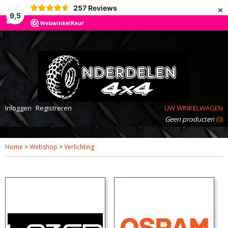
×
257
Reviews
9,5
Inloggen
Registreren
UW WINKELWAGEN
Geen producten
(0)
Home
>
Webshop
>
Verlichting