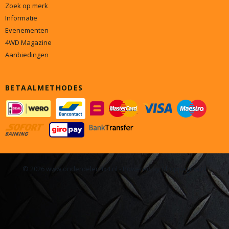
Zoek op merk
Informatie
Evenementen
4WD Magazine
Aanbiedingen
BETAALMETHODES
© 2026 www.onderdelen4x4.nl - Powered by Shoppagina.nl