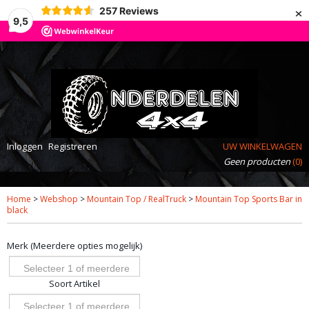
×
257
Reviews
9,5
Inloggen
Registreren
UW WINKELWAGEN
Geen producten
(0)
Home
>
Webshop
>
Mountain Top / RealTruck
>
Mountain Top Sports Bar in
black
Merk (Meerdere opties mogelijk)
Selecteer 1 of meerdere
Soort Artikel
opties
Selecteer 1 of meerdere