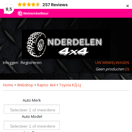
×
257
Reviews
9,5
Inloggen
Registreren
UW WINKELWAGEN
Geen producten
(0)
Home
>
Webshop
>
Raptor 4x4
>
Toyota KZJ-LJ
Auto Merk
Selecteer 1 of meerdere
Auto Model
opties
Selecteer 1 of meerdere