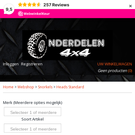
×
257
Reviews
9,5
Inloggen
Registreren
UW WINKELWAGEN
Geen producten
(0)
Home
>
Webshop
>
Snorkels
>
Heads Standard
Merk (Meerdere opties mogelijk)
Selecteer 1 of meerdere
Soort Artikel
opties
Selecteer 1 of meerdere