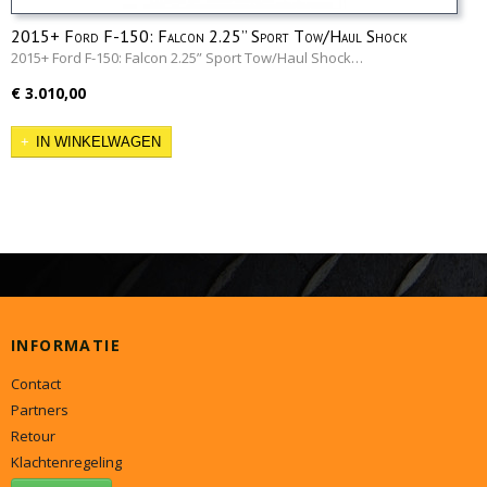
2015+ Ford F-150: Falcon 2.25” Sport Tow/Haul Shock
Leveling System
2015+ Ford F-150: Falcon 2.25” Sport Tow/Haul Shock…
€ 3.010,00
IN WINKELWAGEN
INFORMATIE
Contact
Partners
Retour
Klachtenregeling