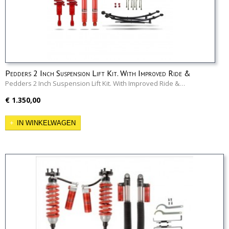
Pedders 2 Inch Suspension Lift Kit. With Improved Ride &
Assembled struts. Ford Ranger 2011-2018
Pedders 2 Inch Suspension Lift Kit. With Improved Ride &…
€ 1.350,00
IN WINKELWAGEN