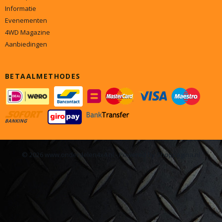
Informatie
Evenementen
4WD Magazine
Aanbiedingen
BETAALMETHODES
© 2026 www.onderdelen4x4.nl - Powered by Shoppagina.nl