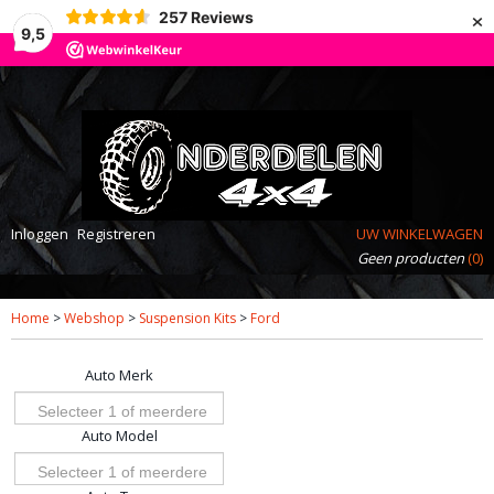
×
257
Reviews
9,5
Inloggen
Registreren
UW WINKELWAGEN
Geen producten
(0)
Home
>
Webshop
>
Suspension Kits
>
Ford
Auto Merk
Selecteer 1 of meerdere
Auto Model
opties
Selecteer 1 of meerdere