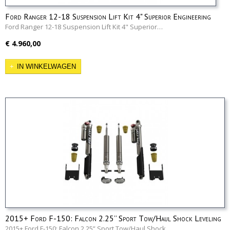
Ford Ranger 12-18 Suspension Lift Kit 4" Superior Engineering
Ford Ranger 12-18 Suspension Lift Kit 4" Superior…
€ 4.960,00
IN WINKELWAGEN
2015+ Ford F-150: Falcon 2.25” Sport Tow/Haul Shock Leveling
System
2015+ Ford F-150: Falcon 2.25” Sport Tow/Haul Shock…