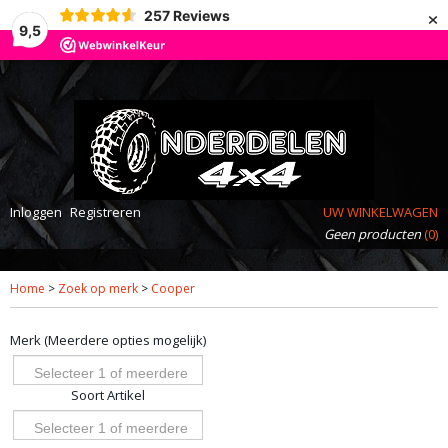
×
257
Reviews
9,5
Inloggen
Registreren
UW WINKELWAGEN
Geen producten
(0)
Home
>
Zoek op merk
>
Cooper
Merk (Meerdere opties mogelijk)
Selecteer 1 of meerdere
Soort Artikel
opties
Selecteer 1 of meerdere