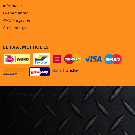
Informatie
Evenementen
4WD Magazine
Aanbiedingen
BETAALMETHODES
© 2026 www.onderdelen4x4.nl - Powered by Shoppagina.nl