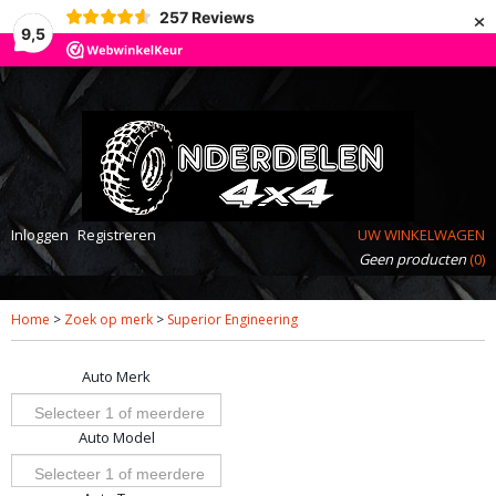
×
257
Reviews
9,5
Inloggen
Registreren
UW WINKELWAGEN
Geen producten
(0)
Home
>
Zoek op merk
>
Superior Engineering
Auto Merk
Selecteer 1 of meerdere
Auto Model
opties
Selecteer 1 of meerdere