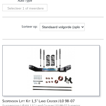
Auto Type
opties
Selecteer 1 of meerdere
opties
Sorteer op:
Suspension Lift Kit 1,5" Land Cruiser J10 98-07
Suspension Lift Kit 1,5" Land Cruiser J10 98-07 Superior…