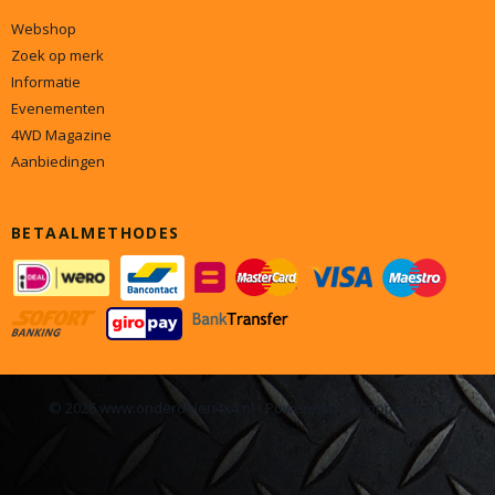
Webshop
Zoek op merk
Informatie
Evenementen
4WD Magazine
Aanbiedingen
BETAALMETHODES
© 2026 www.onderdelen4x4.nl - Powered by Shoppagina.nl