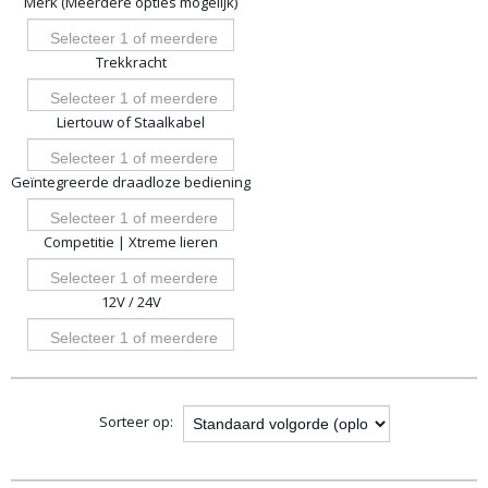
Merk (Meerdere opties mogelijk)
opties
Selecteer 1 of meerdere
Trekkracht
opties
Selecteer 1 of meerdere
Liertouw of Staalkabel
opties
Selecteer 1 of meerdere
Geïntegreerde draadloze bediening
opties
Selecteer 1 of meerdere
Competitie | Xtreme lieren
opties
Selecteer 1 of meerdere
12V / 24V
opties
Selecteer 1 of meerdere
opties
Sorteer op: