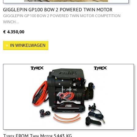
GIGGLEPIN GP100 BOW 2 POWERED TWIN MOTOR
COMPETITION WINCH
GIGGLEPIN GP100 BOW 2 POWERED TWIN MOTOR COMPETITION
WINCH…
€ 4.350,00
IN WINKELWAGEN
Tyrex FROM Twin Motor 5443 KG