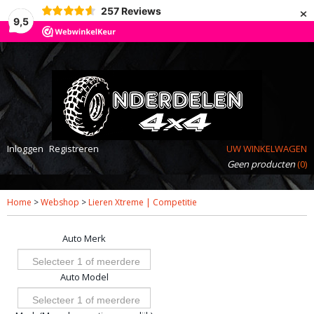
×
257
Reviews
9,5
Inloggen
Registreren
UW WINKELWAGEN
Geen producten
(0)
Home
>
Webshop
>
Lieren Xtreme | Competitie
Auto Merk
Selecteer 1 of meerdere
Auto Model
opties
Selecteer 1 of meerdere