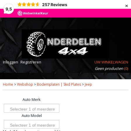
×
257
Reviews
9,5
Inloggen
Registreren
UW WINKELWAGEN
Geen producten
(0)
Home
>
Webshop
>
Bodemplaten | Skid Plates
>
Jeep
Auto Merk
Selecteer 1 of meerdere
Auto Model
opties
Selecteer 1 of meerdere