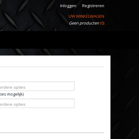
Inloggen
Registreren
UW WINKELWAGEN
Geen producten
(0)
erdere opties
ies mogelijk)
erdere opties