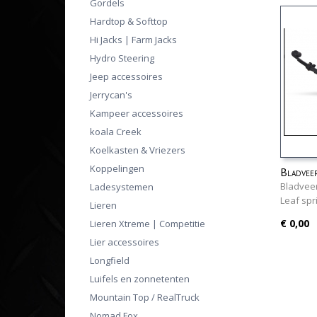
Gordels
Hardtop & Softtop
Hi Jacks | Farm Jacks
Hydro Steering
Jeep accessoires
Jerrycan's
Kampeer accessoires
koala Creek
Koelkasten & Vriezers
Koppelingen
Bladvee
Bladveer
Ladesystemen
Leaf sp
Lieren
€ 0,00
Lieren Xtreme | Competitie
Lier accessoires
Longfield
Luifels en zonnetenten
Mountain Top / RealTruck
Nomad Fox