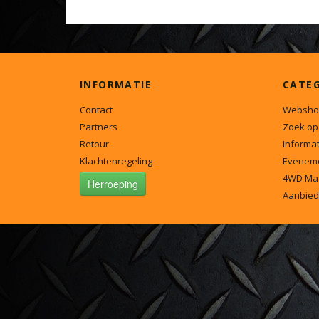
INFORMATIE
CATE
Contact
Websho
Partners
Zoek op
Retour
Informat
Klachtenregeling
Evenem
4WD Ma
Herroeping
Aanbied