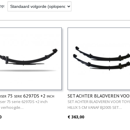
 op:
iser 75 serie 6297DS +2 inch
SET ACHTER BLADVEREN VOO
 verhoogde bladveer
TOYOTA HILUX 5 CM VANAF BJ
ser 75 serie 6297DS +2 inch
SET ACHTER BLADVEREN VOOR TOY
 verhoogde…
HILUX 5 CM VANAF BJ2005 SET…
0
€ 363,00