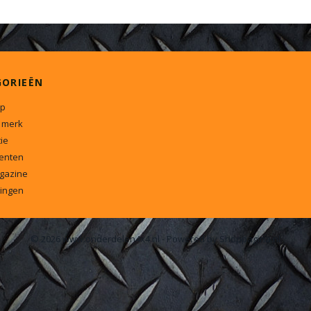
GORIEËN
p
 merk
ie
enten
gazine
ingen
© 2026 www.onderdelen4x4.nl - Powered by Shoppagina.nl