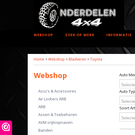
WEBSHOP
ZOEK OP MERK
INFORMATIE
Home
>
Webshop
>
Bladveren
>
Toyota
Webshop
Auto Me
Selecte
Accu's & Accessoires
Auto Ty
Air Lockers ARB
Selecte
ARB
Soort Art
Assen & Toebehoren
Selecte
AVM vrijloopnaven
Banden