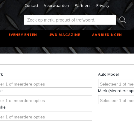
Contact
Voorwaarden
Partners
Privacy
EVENEMENTEN
4WD MAGAZINE
AANBIEDINGEN
rk
Auto Model
er 1 of meerdere opties
Selecteer 1 of me
pe
Merk (Meerdere opt
er 1 of meerdere opties
Selecteer 1 of me
ikel
er 1 of meerdere opties