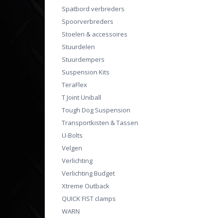
Spatbord verbreders
Spoorverbreders
Stoelen & accessoires
Stuurdelen
Stuurdempers
Suspension Kits
TeraFlex
T Joint Uniball
Tough Dog Suspension
Transportkisten & Tassen
U-Bolts
Velgen
Verlichting
Verlichting Budget
Xtreme Outback
QUICK FIST clamps
WARN