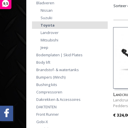
Bladveren
9,5
Sorteer
Nissan
Suzuki
Toyota
Landrover
Mitsubishi
Jeep
Bodemplaten | Skid Plates
Body lift
Brandstof- & watertanks
Bumpers (Winch)
Bushing kits
Compressoren
Landcru
Dakrekken & Accessoires
Pedders
Landcrui
Pedders
DAKTENTEN
Front Runner
€ 324,0
Gobi-X