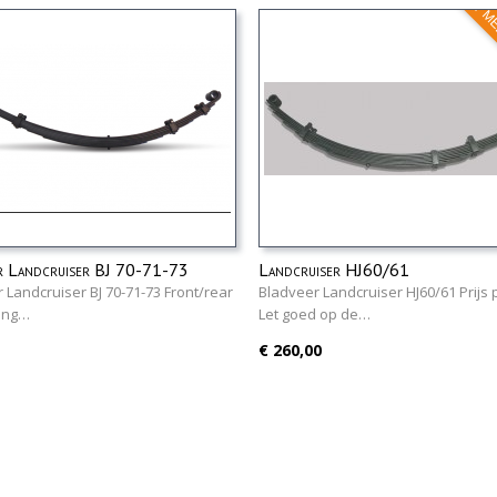
NIET M
r Landcruiser BJ 70-71-73
Landcruiser HJ60/61
 Landcruiser BJ 70-71-73 Front/rear
Bladveer Landcruiser HJ60/61 Prijs 
ring…
Let goed op de…
€ 260,00