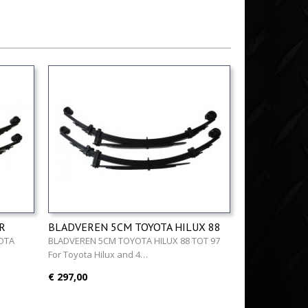
R
BLADVEREN 5CM TOYOTA HILUX 88
2005
TOT 97
OTA
BLADVEREN 5CM TOYOTA HILUX 88 TOT 97
For Toyota Hilux and 4…
€ 297,00