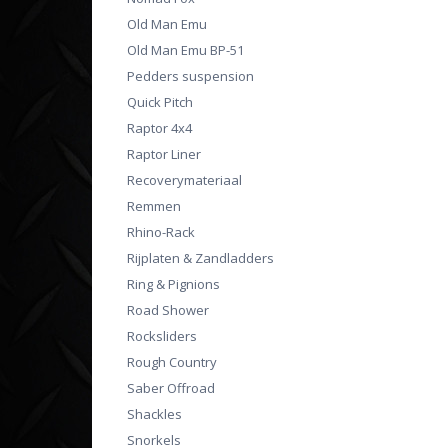
Old Man Emu
Old Man Emu BP-51
Pedders suspension
Quick Pitch
Raptor 4x4
Raptor Liner
Recoverymateriaal
Remmen
Rhino-Rack
Rijplaten & Zandladders
Ring & Pignions
Road Shower
Rocksliders
Rough Country
Saber Offroad
Shackles
Snorkels