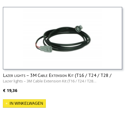
Lazer lights – 3M Cable Extension Kit (T16 / T24 / T28 /
TRIPLE-R 16/24/28)
Lazer lights – 3M Cable Extension Kit (T16 / T24 / T28…
€ 19,36
IN WINKELWAGEN