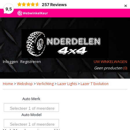
×
257
Reviews
9,5
Inloggen
Registreren
UW WINKELWAGEN
Geen producten
(0)
Home
>
Webshop
>
Verlichting
>
Lazer Lights
>
Lazer T Evolution
Auto Merk
Selecteer 1 of meerdere
Auto Model
opties
Selecteer 1 of meerdere