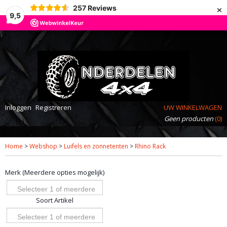
×
257
Reviews
9,5
Inloggen
Registreren
UW WINKELWAGEN
Geen producten
(0)
Home
>
Webshop
>
Luifels en zonnetenten
>
Rhino Rack
Merk (Meerdere opties mogelijk)
Selecteer 1 of meerdere
Soort Artikel
opties
Selecteer 1 of meerdere