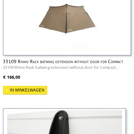
33109 Rhino Rack batwing extension without door for Compact
version
33109 Rhino Rack batwing extension without door for Compact…
€ 166,00
IN WINKELWAGEN