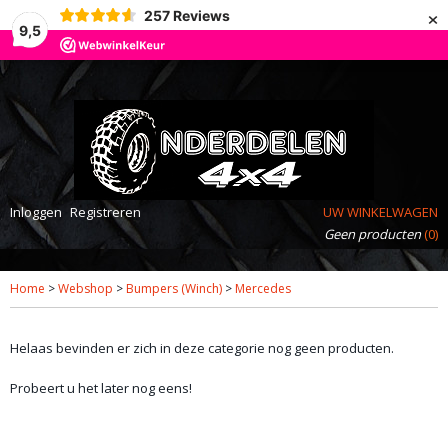
×
257
Reviews
9,5
Inloggen
Registreren
UW WINKELWAGEN
Geen producten
(0)
Home
>
Webshop
>
Bumpers (Winch)
>
Mercedes
Helaas bevinden er zich in deze categorie nog geen producten.
Probeert u het later nog eens!