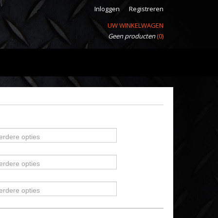
Inloggen
Registreren
UW WINKELWAGEN
Geen producten
(0)
erdere opties
erdere opties
erdere opties