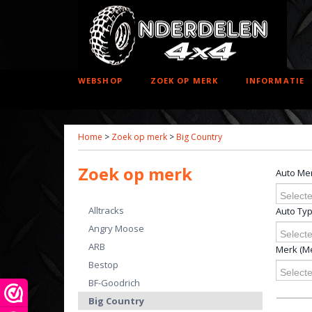
WEBSHOP
ZOEK OP MERK
INFORMATIE
Home
>
Zoek op merk
>
Big Country
Zoek op merk
Auto Me
Selecte
Alltracks
Auto Ty
Angry Moose
Selecte
ARB
Merk (Me
Bestop
Selecte
BF-Goodrich
Big Country