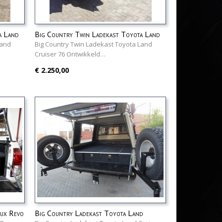
a Land
Big Country Twin Ladekast Toyota Land
Cruiser 76
Land
Big Country Twin Ladekast Toyota Land
Cruiser 76 Ontwikkeld…
€ 2.250,00
Lux Revo
Big Country Ladekast Toyota Land