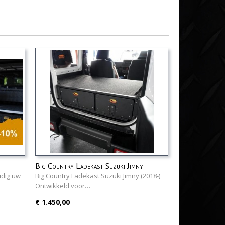
Big Country Ladekast Suzuki Jimny
(2018-)
udig uw
Big Country Ladekast Suzuki Jimny (2018-)
Ontwikkeld voor…
€ 1.450,00