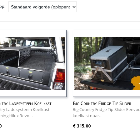
 op:
ntry Ladesysteem Koelkast
Big Country Fridge Tip Slider
ming Hilux Revo
ntry Ladesysteem Koelkast
Big Country Fridge Tip Slider Eenvo
ming Hilux Revo…
koelkast naar…
0
€ 315,00