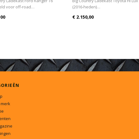
(2016-heden)
try Ladekast Ford Ranger T6
Big Country Ladekast Toyota Hi Lux
eld voor off-road…
(2016-heden)…
,00
€ 2.150,00
GORIEËN
p
 merk
ie
enten
gazine
ingen