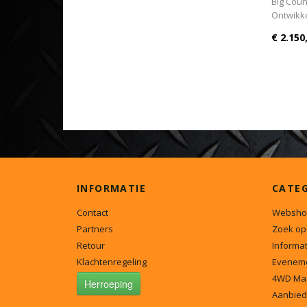
Big Coun
Ontwikk
€ 2.150
INFORMATIE
CATE
Contact
Websho
Partners
Zoek op
Retour
Informat
Klachtenregeling
Evenem
4WD Ma
Herroeping
Aanbied