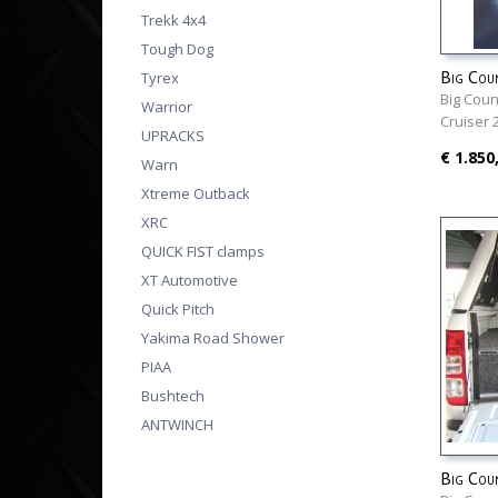
Trekk 4x4
Tough Dog
Big Cou
Tyrex
Cruiser
Big Coun
Warrior
Cruiser
UPRACKS
€ 1.850
Warn
Xtreme Outback
XRC
QUICK FIST clamps
XT Automotive
Quick Pitch
Yakima Road Shower
PIAA
Bushtech
ANTWINCH
Big Cou