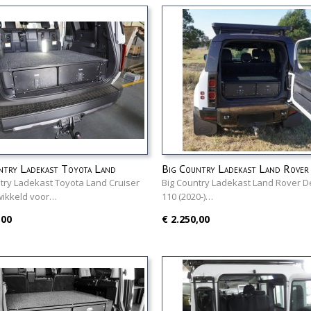
ntry Ladekast Toyota Land
Big Country Ladekast Land Rover
 250
Defender 110 (2020-)
try Ladekast Toyota Land Cruiser
Big Country Ladekast Land Rover 
wikkeld voor…
110 (2020-)…
,00
€ 2.250,00