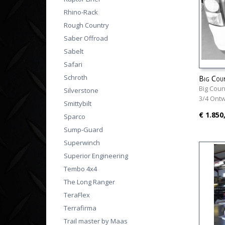
Rhino-Rack
Rough Country
Saber Offroad
Sabelt
Safari
Schroth
Big Cou
Discove
Big Coun
Silverstone
3/4 Ont
Smittybilt
€ 1.850
Sparco
Sump-Guard
Superwinch
Superior Engineering
Tembo 4x4
The Long Ranger
TeraFlex
Terrafirma
Trail master by Maas