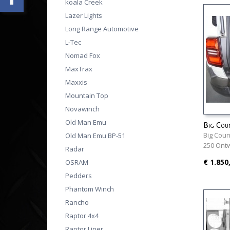
koala Creek
Lazer Lights
Long Range Automotive
L-Tec
Nomad Fox
MaxTrax
Maxxis
Mountain Top
Novawinch
Old Man Emu
Big Cou
Cruiser
Big Coun
Old Man Emu BP-51
250 Ont
Radar
€ 1.850
OSRAM
Pedders
Phantom Winch
Rancho
Raptor 4x4
Raptor Liner