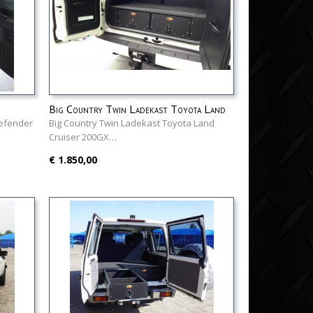
Big Country Twin Ladekast Toyota Land
Cruiser 200GX
Defender
Big Country Twin Ladekast Toyota Land
Cruiser 200GX…
€ 1.850,00