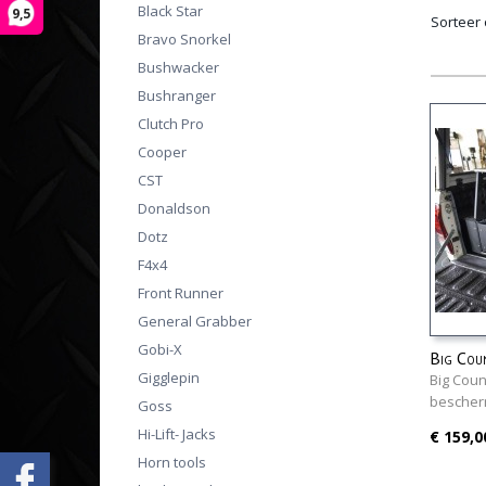
Black Star
9,5
Sorteer
Bravo Snorkel
Bushwacker
Bushranger
Clutch Pro
Cooper
CST
Donaldson
Dotz
F4x4
Front Runner
General Grabber
Gobi-X
Big Cou
Gigglepin
bescher
Big Cou
bescher
Goss
Hi-Lift- Jacks
€ 159,0
Horn tools