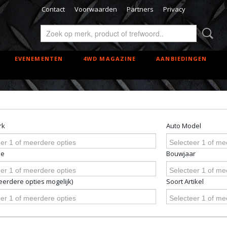
Contact
Voorwaarden
Partners
Privacy
EVENEMENTEN
4WD MAGAZINE
AANBIEDINGEN
rk
Auto Model
er 1 of meerdere opties
Selecteer 1 of me
pe
Bouwjaar
er 1 of meerdere opties
Selecteer 1 of me
erdere opties mogelijk)
Soort Artikel
er 1 of meerdere opties
Selecteer 1 of me