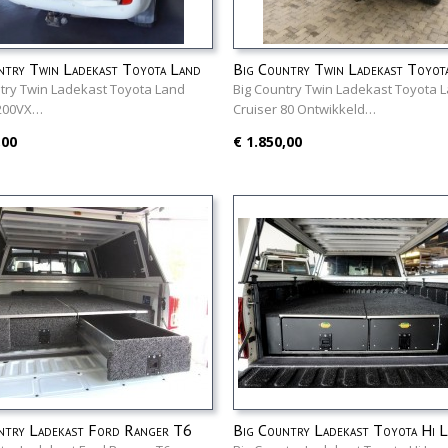
ntry Twin Ladekast Toyota Land
Big Country Twin Ladekast Toyot
 200VX
Cruiser 80
try Twin Ladekast Toyota Land
Big Country Twin Ladekast Toyota 
 200VX…
Cruiser 80 Ontwikkeld…
,00
€ 1.850,00
ntry Ladekast Ford Ranger T6
Big Country Ladekast Toyota Hi 