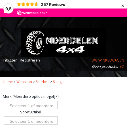
×
257
Reviews
9,5
Inloggen
Registreren
UW WINKELWAGEN
Geen producten
(0)
Home
>
Webshop
>
Snorkels
>
Slangen
Merk (Meerdere opties mogelijk)
Selecteer 1 of meerdere
Soort Artikel
opties
Selecteer 1 of meerdere