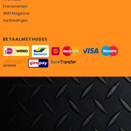
Evenementen
4WD Magazine
Aanbiedingen
BETAALMETHODES
© 2026 www.onderdelen4x4.nl - Powered by Shoppagina.nl