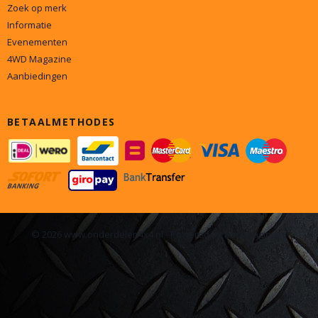
Zoek op merk
Informatie
Evenementen
4WD Magazine
Aanbiedingen
BETAALMETHODES
© 2026 www.onderdelen4x4.nl - Powered by Shoppagina.nl