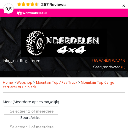
×
257
Reviews
9,5
Inloggen
Registreren
UW WINKELWAGEN
Geen producten
(0)
Home
>
Webshop
>
Mountain Top / RealTruck
>
Mountain Top Cargo
carriers EVO in black
Merk (Meerdere opties mogelijk)
Selecteer 1 of meerdere
Soort Artikel
opties
Selecteer 1 of meerdere