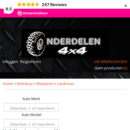
×
257
Reviews
9,5
Inloggen
Registreren
UW WINKELWAGEN
Geen producten
(0)
Home
>
Webshop
>
Bladveren
>
Landrover
Auto Merk
Selecteer 1 of meerdere
Auto Model
opties
Selecteer 1 of meerdere