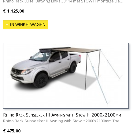
Rhino Rack Luifel Batwing Links 33114 met STOW iT montage De…
€ 1.125,00
IN WINKELWAGEN
Rhino Rack Sunseeker III Awning with Stow It 2000x2100mm
Rhino Rack Sunseeker III Awning with Stow It 2000x2100mm The…
€ 475,00