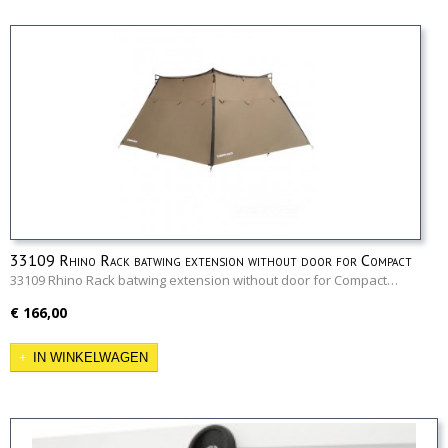
33109 Rhino Rack batwing extension without door for Compact
version
33109 Rhino Rack batwing extension without door for Compact…
€ 166,00
IN WINKELWAGEN