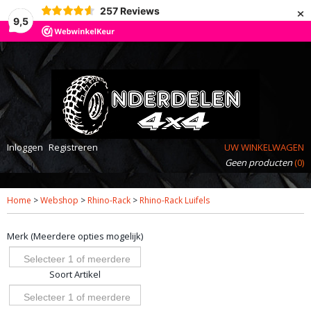
×
257
Reviews
9,5
Inloggen
Registreren
UW WINKELWAGEN
Geen producten
(0)
Home
>
Webshop
>
Rhino-Rack
>
Rhino-Rack Luifels
Merk (Meerdere opties mogelijk)
Selecteer 1 of meerdere
Soort Artikel
opties
Selecteer 1 of meerdere