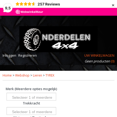
×
257
Reviews
9,5
Inloggen
Registreren
UW WINKELWAGEN
Geen producten
(0)
Home
>
Webshop
>
Lieren
>
TYREX
Merk (Meerdere opties mogelijk)
Selecteer 1 of meerdere
Trekkracht
opties
Selecteer 1 of meerdere