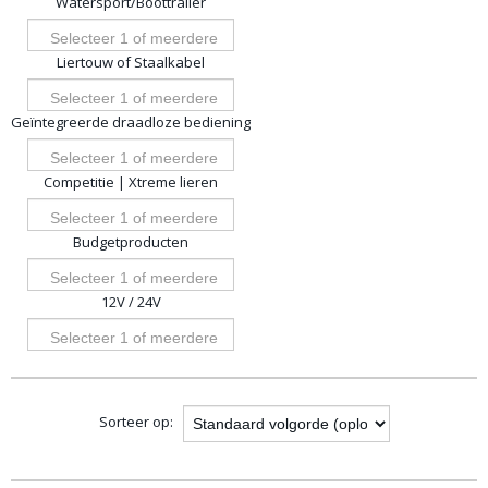
Watersport/Boottrailer
opties
Selecteer 1 of meerdere
Liertouw of Staalkabel
opties
Selecteer 1 of meerdere
Geïntegreerde draadloze bediening
opties
Selecteer 1 of meerdere
Competitie | Xtreme lieren
opties
Selecteer 1 of meerdere
Budgetproducten
opties
Selecteer 1 of meerdere
12V / 24V
opties
Selecteer 1 of meerdere
opties
Sorteer op: