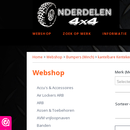
WEBSHOP
ZOEK OP MERK
INFORMATIE
Home
>
Webshop
>
Bumpers (Winch)
>
kantelbare Kentek
Webshop
Merk (Me
Selecte
Accu's & Accessoires
Air Lockers ARB
ARB
Sorteer
Assen & Toebehoren
AVM vrijloopnaven
Banden