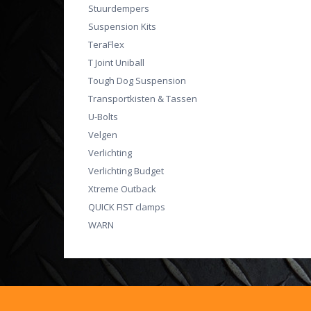
Stuurdempers
Suspension Kits
TeraFlex
T Joint Uniball
Tough Dog Suspension
Transportkisten & Tassen
U-Bolts
Velgen
Verlichting
Verlichting Budget
Xtreme Outback
QUICK FIST clamps
WARN