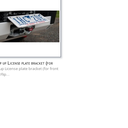
 up License plate bracket (for
r)
 up License plate bracket (for front
 Flip…