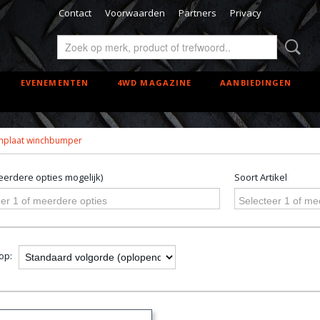
Contact
Voorwaarden
Partners
Privacy
EVENEMENTEN
4WD MAGAZINE
AANBIEDINGEN
enplaat winchbumper
erdere opties mogelijk)
Soort Artikel
er 1 of meerdere opties
Selecteer 1 of me
 op: