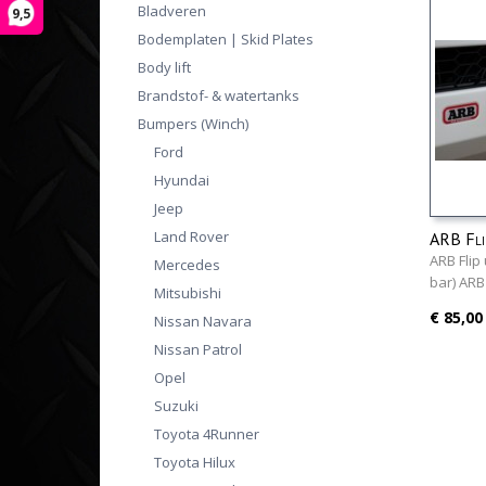
Bladveren
9,5
Bodemplaten | Skid Plates
Body lift
Brandstof- & watertanks
Bumpers (Winch)
Ford
Hyundai
Jeep
Land Rover
ARB Flip
front ba
ARB Flip
Mercedes
bar) ARB
Mitsubishi
€ 85,00
Nissan Navara
Nissan Patrol
Opel
Suzuki
Toyota 4Runner
Toyota Hilux