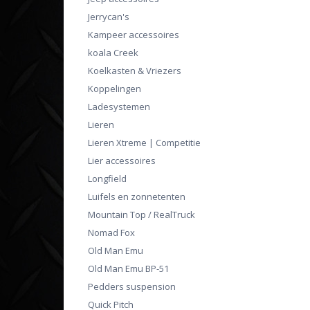
Jerrycan's
Kampeer accessoires
koala Creek
Koelkasten & Vriezers
Koppelingen
Ladesystemen
Lieren
Lieren Xtreme | Competitie
Lier accessoires
Longfield
Luifels en zonnetenten
Mountain Top / RealTruck
Nomad Fox
Old Man Emu
Old Man Emu BP-51
Pedders suspension
Quick Pitch