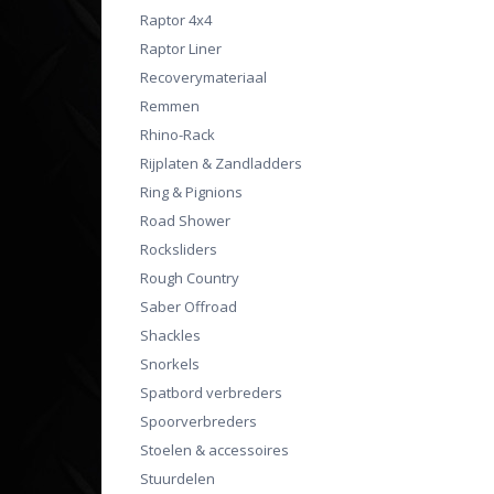
Raptor 4x4
Raptor Liner
Recoverymateriaal
Remmen
Rhino-Rack
Rijplaten & Zandladders
Ring & Pignions
Road Shower
Rocksliders
Rough Country
Saber Offroad
Shackles
Snorkels
Spatbord verbreders
Spoorverbreders
Stoelen & accessoires
Stuurdelen