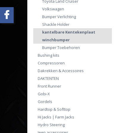
Toyota Land Cruiser
Volkswagen
Bumper Verlichting
Shackle Holder
kantelbare Kentekenplaat
winchbumper
Bumper Toebehoren
Bushing kits
Compressoren
Dakrekken & Accessoires
DAKTENTEN
Front Runner
Gobi-X
Gordels
Hardtop & Softtop
Hi Jacks | Farm Jacks
Hydro Steering
Jeep accessoires