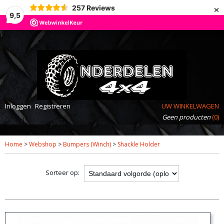
×
257
Reviews
9,5
Inloggen
Registreren
UW WINKELWAGEN
Geen producten
(0)
Home
>
Webshop
>
Bumpers (Winch)
>
Shackle Holder
Sorteer op: