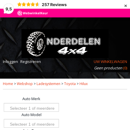
×
257
Reviews
9,5
Inloggen
Registreren
UW WINKELWAGEN
Geen producten
(0)
Home
>
Webshop
>
Ladesystemen
>
Toyota
>
Hilux
Auto Merk
Selecteer 1 of meerdere
Auto Model
opties
Selecteer 1 of meerdere