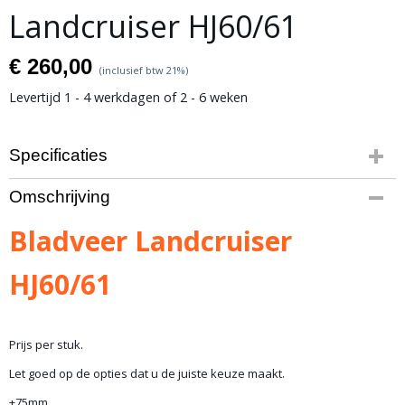
Landcruiser HJ60/61
€ 260,00
(inclusief btw 21%)
Levertijd 1 - 4 werkdagen of 2 - 6 weken
Specificaties
Bruto gewicht
Omschrijving
31,00 Kg
Bladveer Landcruiser
HJ60/61
Prijs per stuk.
Let goed op de opties dat u de juiste keuze maakt.
+75mm