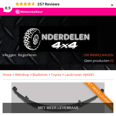
×
257
Reviews
9,5
Inloggen
Registreren
UW WINKELWAGEN
Geen producten
(0)
Home
>
Webshop
>
Bladveren
>
Toyota
>
Landcruiser HJ60/61
NIET MEER LEVERBAA
NIET MEER LEVERBAAR