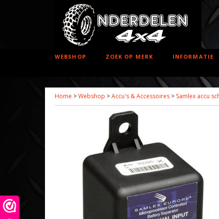
WEBSHOP
ZOEK OP MERK
INFORMATIE
Home
>
Webshop
>
Accu's & Accessoires
>
Samlex accu sc