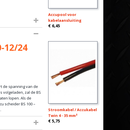
Accupool voor
kabelaansluiting
€ 6,45
0-12/24
rt de spanning van de
is volgeladen, zal de BS
aten lopen. Als de
cu scheider BS 100 –
.
Stroomkabel / Accukabel
Twin 4 - 35 mm²
€ 5,75