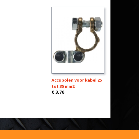
Accupolen voor kabel 25
tot 35 mm2
€ 3,76