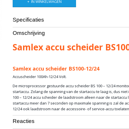
IN WINKELWAGEN
Specificaties
Productcode leverancier
BS100
Omschrijving
Bruto gewicht
0,20 Kg
Samlex accu scheider BS10
Samlex accu scheider BS100-12/24
Accuscheider 100Ah-12/24 Volt.
De microprocessor gestuurde accu scheider BS 100 – 12/24 monito
startaccu. Zolang de spanning van de startaccu te laag is, dus niet 
100 – 12/24 accu scheider de laadstroom alleen naar de startaccu l
startaccu meer dan 7 seconden op maximale spanning is zal de ac
12/24 ook laadstroom naar de accessoire- of service-accu toelaten
Reacties