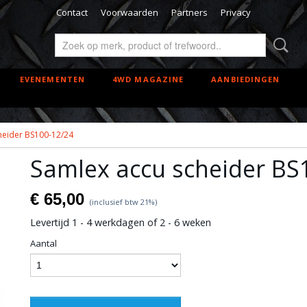
Contact
Voorwaarden
Partners
Privacy
EVENEMENTEN
4WD MAGAZINE
AANBIEDINGEN
heider BS100-12/24
Samlex accu scheider BS
€ 65,00
(inclusief btw 21%)
Levertijd 1 - 4 werkdagen of 2 - 6 weken
Aantal