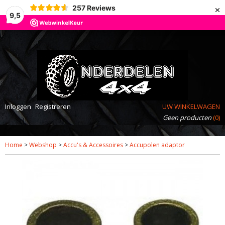
×
257
Reviews
9,5
Inloggen
Registreren
UW WINKELWAGEN
Geen producten
(0)
Home
>
Webshop
>
Accu's & Accessoires
>
Accupolen adaptor