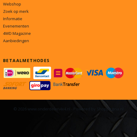
Webshop
Zoek op merk
Informatie
Evenementen
4WD Magazine
Aanbiedingen
BETAALMETHODES
© 2026 www.onderdelen4x4.nl - Powered by Shoppagina.nl