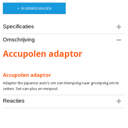
IN WINKELWAGEN
Specificaties
Bruto gewicht
Omschrijving
0,50 Kg
Accupolen adaptor
Accupolen adaptor
Adaptor tbv Japanse auto’s om van kleinpolig naar grootpolig om te
zetten. Set van plus en minpool.
Reacties