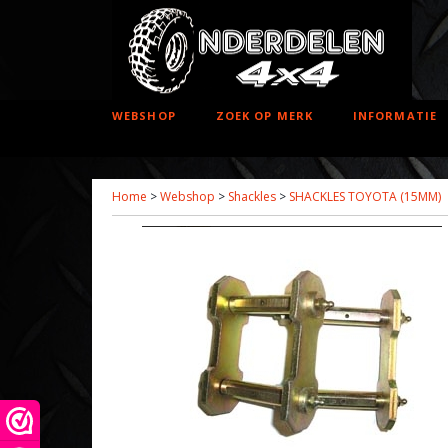
WEBSHOP
ZOEK OP MERK
INFORMATIE
Home
>
Webshop
>
Shackles
>
SHACKLES TOYOTA (15MM)