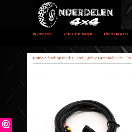
WEBSHOP
ZOEK OP MERK
INFORMATIE
Home
>
Zoek op merk
>
Lazer Lights
>
Lazer Kabelset - 3m 