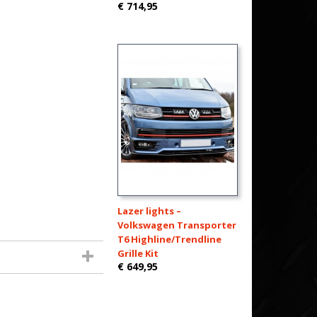
€ 714,95
Lazer lights –
Volkswagen Transporter
T6 Highline/Trendline
Grille Kit
€ 649,95