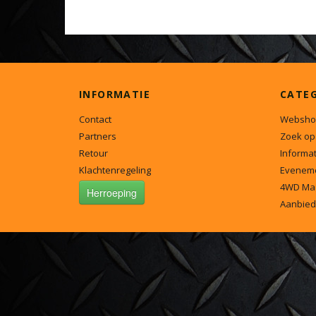
INFORMATIE
CATE
Contact
Websho
Partners
Zoek op
Retour
Informat
Klachtenregeling
Evenem
4WD Ma
Herroeping
Aanbied