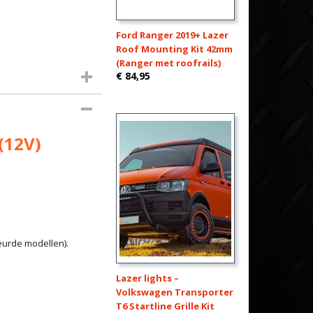
Ford Ranger 2019+ Lazer
Roof Mounting Kit 42mm
(Ranger met roofrails)
€ 84,95
(12V)
eurde modellen).
Lazer lights –
Volkswagen Transporter
T6 Startline Grille Kit