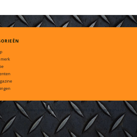
GORIEËN
p
 merk
ie
enten
gazine
ingen
© 2026 www.onderdelen4x4.nl - Powered by Shoppagina.nl