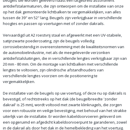
beugels die worden geleverd naast een uitgebreid assortiment
antidiefstalarmaturen, die zijn ontworpen om de installatie van onze
op het dak gemonteerde lichtbalken te vergemakkelijken, van alles
tussen de 39" en 52" lang. Beugels zijn verkrijgbaar in verschillende
hoogtes en passen op voertuigen met of zonder dakrails.
Vervaardigd uit A2 roestvrij staal en afgewerkt met een UV-stabiele,
satijnzwarte poedercoating, zijn de beugels volledig
corrosiebestendig in overeenstemming met de kwaliteitsnormen van
de automobielindustrie, net als de meegeleverde verzonken
antidiefstalsluitingen, die in verschillende lengtes verkrijgbaar zijn van
20 mm - 80 mm. Om de montage van lichtbalken met verschillende
lengtes te voltooien, zijn cilindrische afstandhouders van
verschillende lengtes voorzien om de positionering te
vergemakkelijken.
De installatie van de beugels op uw voertuig, of deze nu op dakrails is
bevestigd, of rechtstreeks op het dak (de beugelbreedte 'zonder
dakrail' is 25 mm), wordt voltooid met zwarte klinknagels, die zorgen
voor een robuuste en veilige bevestiging, met behoud van het strakke
uiterlijk van de installatie. Er worden kabeldoorvoeren geleverd om
een ​​opgeruimd en afgedicht kabeldoorvoerpunt te garanderen, zowel
in de dakrail als door het dak in de hemelbekleding van het voertuig.