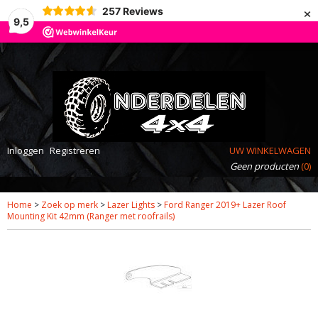
×
257
Reviews
9,5
Inloggen
Registreren
UW WINKELWAGEN
Geen producten
(0)
Home
>
Zoek op merk
>
Lazer Lights
>
Ford Ranger 2019+ Lazer Roof
Mounting Kit 42mm (Ranger met roofrails)